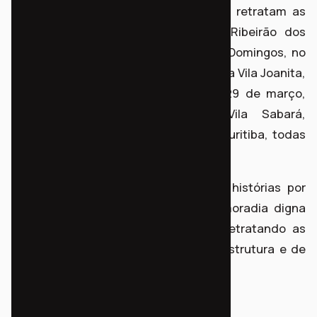
2016, de filmes curta-metragem que retratam as
histórias dos moradores das vilas Ribeirão dos
Padilhas, no bairro Xaxim; a Vila São Domingos, no
Cajuru; a Vila Canaã, no Novo Mundo; a Vila Joanita,
no bairro Tarumã; e as ocupações 29 de março,
Tiradentes, Nova Primavera e Vila Sabará,
localizadas na Cidade Industrial de Curitiba, todas
em situação irregular.
As gravações contam as diferentes histórias por
regularização fundiária e acesso à moradia digna
sob a perspectiva dos moradores, retratando as
dificuldades cotidianas de falta de estrutura e de
portas fechadas.