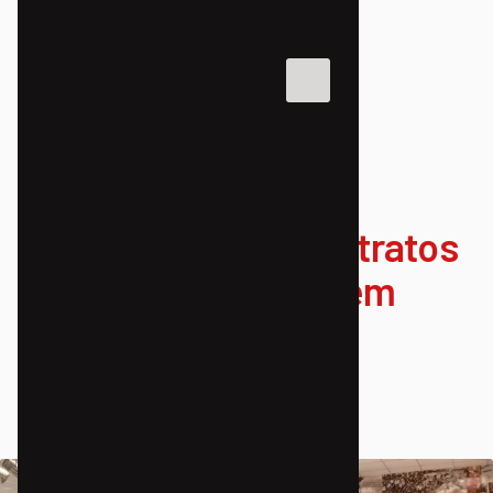
AÇÕES E PROJETOS
Cidade ao Redor: Retratos
da luta por moradia em
Curitiba
24/09/2016