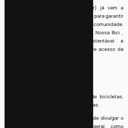
O IDP (Instituto Democracia Popular) já vem a
tempos atuando junto ao poder público para garantir
transporte escolar e outros direitos da comunidade.
Acreditamos na ciclomobilidade e no Nossa Bici ,
como uma solução rápida, sustentável e
comunitária de iniciar as melhorias de acesso da
comunidade .
O projeto ocorreu em 5 etapas.
1) CAMPANHA DE ARRECADAÇÃO
Campanha e coleta das doações de bicicletas,
equipamentos, acessórios e ferramentas.
Nesta etapa tivemos a oportunidade de divulgar o
projeto para a comunidade em geral, como