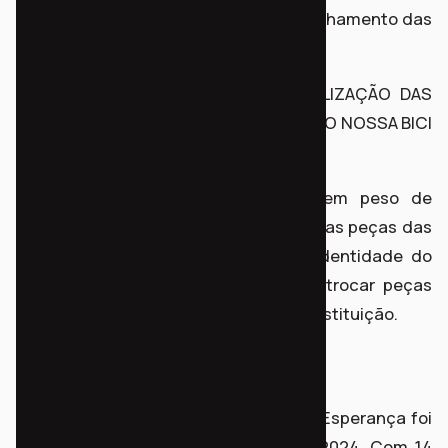
regras e o funcionamento do compartilhamento das
bicicletas.
4) MUTIRÃO DE TRIAGEM, PERSONALIZAÇÃO DAS
BICICLETAS E PRODUÇÃO MATERIAIS DO NOSSA BICI
CHACRINHA
Essa etapa envolveu participação em peso de
voluntários. Em uma tarde separamos as peças das
bicicletas para personalizar com a identidade do
projeto, aproveitamos também para trocar peças
que eventualmente precisavam de substituição.
5) INAUGURAÇÃO
O sistema Nossa Bici Chacrinha - Vila Esperança foi
lançado no dia 07 de Dezembro de 2024. Com 14