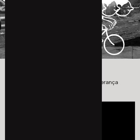
Conheça o Nossa Bici
Minidoc Nossa Bici - Chacrinha Vila Esperança