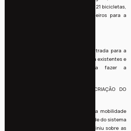
resultado tivemos não só a doação de 21 bicicletas,
como adesão de voluntários e parceiros para a
continuidade do projeto.
2) OFICINA MECÂNICA
Oficina de mecânica básica foi ministrada para a
comunidade, consertando bicicletas já existentes e
capacitamos a comunidade para fazer a
manutenção das bicicletas do sistema.
3) OFICINA DE MOBILIDADE E CO-CRIAÇÃO DO
SISTEMA
Oficina de sensibilização em torno da mobilidade
urbana e co-criação junto a comunidade do sistema
Nossa Bici. A própria comunidade definiu sobre as