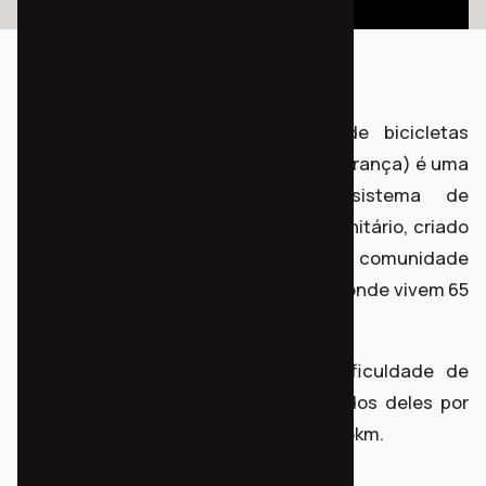
O projeto Nossa Bici - Sistema de bicicletas
comunitárias - da Chacrinha (Vila Esperança) é uma
implementação piloto de um sistema de
compartilhamento de bicicletas comunitário, criado
pelo Instituto Democracia Popular na comunidade
Chacrinha, situada no Alto Boqueirão, onde vivem 65
famílias (com 45 crianças).
A comunidade vive uma grande dificuldade de
acesso a direitos e serviços, separados deles por
uma estrada de chão batido de mais 1,5km.