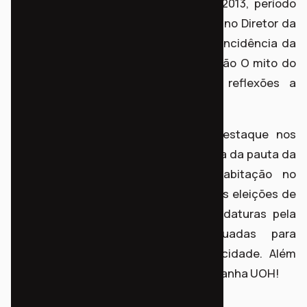
Frente Mobiliza desde seu início em 2013, período
que antecedeu a última revisão do Plano Diretor da
cidade. O processo participativo e a incidência da
frente no Plano foi objeto da publicação O mito do
planejamento urbano democrático: reflexões a
partir de Curitiba.
A atuação da frente teve como destaque nos
últimos dois anos a atuação em defesa da pauta da
criação de uma Secretaria de Habitação no
município de Curitiba, em especial, nas eleições de
2020 buscando sensibilizar as candidaturas pela
importância de instâncias adequadas para
tratamento da moradia popular na cidade. Além
disso, a frente Mobiliza integra a Campanha UOH!