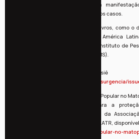
policial e assegurando o direito à manifestaç
ocupações urbanas e rurais, entre outros casos.
No dia 23, tivemos o lançamento de livros, como o 
Pesquisa em advocacia popular na América Latin
revista Insurgência, organizada pelo Instituto de Pe
em Direitos e Movimentos Sociais (IPDMS).
Confira o dossiê aq
https://periodicos.unb.br/index.php/insurgencia/iss
Também foi lançado o livro Advocacia Popular no Mat
litígios estratégicos e desafios para a proteç
sociobiodiversidade, de organização da Associaç
Advogados de Trabalhadores Rurais - AATR, disponível
https://www.aatr.org.br/advocacia-popular-no-mato