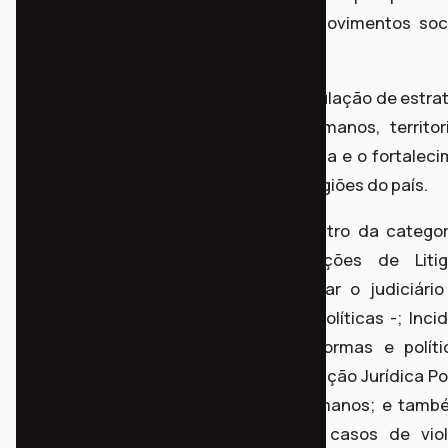
comprometidos com a defesa dos movimentos soci
das lutas populares em todo o país.
Criada em 1995, a RENAP atua na articulação de estra
jurídicas em defesa dos direitos humanos, territor
sociais, promovendo o acesso à justiça e o fortalec
da advocacia popular em diferentes regiões do país.
A advocacia popular é um nicho dentro da categor
juristas, que se desdobra em ações de Litig
Estratégica - como e quando acionar o judiciário
defender de perseguições jurídicas políticas -; Inci
Político Legislativa, criando novas normas e polít
barrando retrocessos à direitos; Educação Jurídica Po
formando defensores de direitos humanos; e tamb
Mediação de Conflitos, prevenindo casos de viol