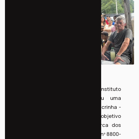
No último sábado, 7 de março, o Instituto
Democracia Popular (IDP) realizou uma
assembleia geral na comunidade Chacrinha -
Vila Esperança. O encontro teve como objetivo
central atualizar os moradores acerca dos
desdobramentos da Ação Civil Pública nº 8800-