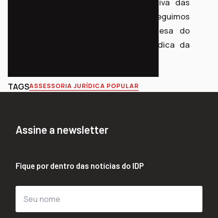
presença territorial e na escuta ativa das
lideranças e famílias assistidas. Seguimos
acompanhando,e priorizando a defesa do
direito à cidade e a segurança jurídica da
comunidade.
TAGS
ASSESSORIA JURÍDICA POPULAR
Assine a newsletter
Fique por dentro das notícias do IDP