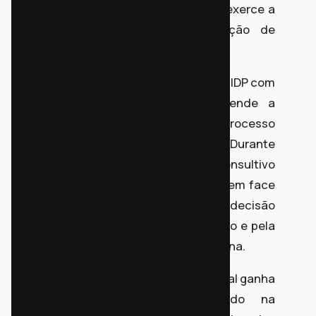
96.2014.8.16.0004, na qual o Instituto exerce a
representação jurídica da Associação de
Moradores.
A atividade reafirma o compromisso do IDP com
a advocacia popular, que compreende a
atuação jurídica como um processo
indissociável da organização coletiva. Durante
a reunião, foi realizado um processo consultivo
sobre as pretensões da comunidade em face
do processo judicial, resultando na decisão
unânime pela permanência no território e pela
busca pela regularização e moradia digna.
Para o IDP, o trabalho técnico processual ganha
legitimidade quando fundamentado na