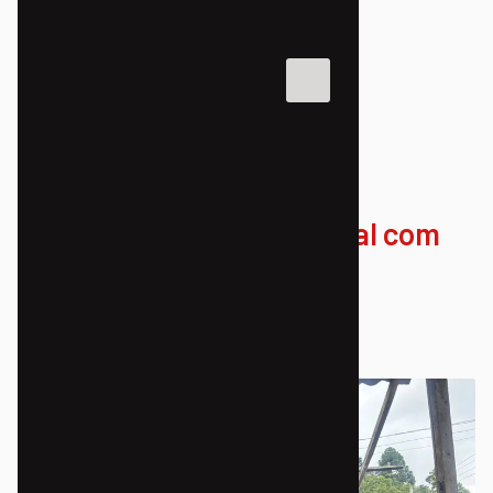
NOTÍCIAS
ASSESSORIA JURÍDICA POPULAR
IDP realiza assembleia geral com
moradores da Chacrinha
16/03/2026