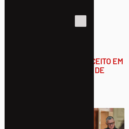
NOTÍCIAS
DIREITO À CIDADE
PROJETO NOSSA BICI É ACEITO EM
EDITAL DA ARQUIDIOCESE DE
CURITIBA
19/08/2024