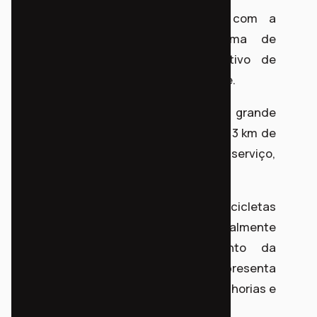
O projeto consiste em co-criar com a
comunidade Chacrinha um sistema de
bicicletas comunitárias. Com objetivo de
fortalecer a mobilidade da comunidade.
Hoje a comunidade vive uma grande
dificuldade de acesso, separados por 3 km de
estrada de chão batido de qualquer serviço,
comércio ou equipamento público.
Ainda que um sistema de bicicletas
compartilhadas não solucione integralmente
as necessidades de deslocamento da
comunidade, seu desenvolvimento representa
um importante passo em busca de melhorias e
benefícios coletivos.