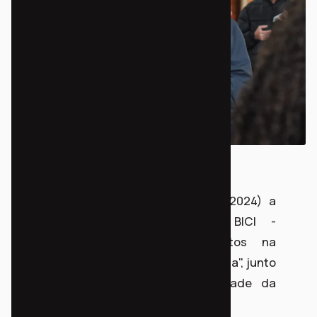
Assinamos na última quarta (14/08/2024) a
aprovação do projeto "NOSSA BICI -
Fortalecendo o acesso e Direitos na
Comunidade Chacrinha / Vila Esperança", junto
ao Fundo Diocesano de Solidariedade da
Arquidiocese de Curitiba.