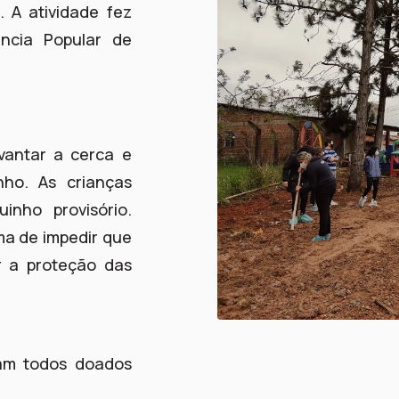
 A atividade fez
ncia Popular de
evantar a cerca e
nho. As crianças
inho provisório.
ma de impedir que
r a proteção das
oram todos doados