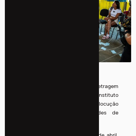
Dirigido por Luana Muniz, o curta-metragem
conta com a colaboração do Instituto
Democracia Popular na pesquisa, interlocução
com as comunidades e atividades de
contrapartida social.
As gravações começaram no dia 26 de abril,