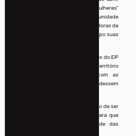
com a roda de conversa “Café com Mulheres”
realizada no projetinho, comunidade
Tiradentes. Dela participaram 14 moradoras da
comunidade, que dividiram com o grupo suas
histórias, desafios e alegrias.
Durante a roda de mulheres, integrantes do IDP
e voluntárias do projeto Cidadania & Território
conduziram atividades artísticas com as
crianças para que as mães pudessem
participar.
Parcerias como esta fortalecem a razão de ser
do instituto e criam oportunidades para que
mais pessoas conheçam a realidade das
comunidades que o IDP defende.