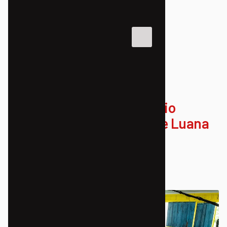
NOTÍCIAS
LUTA DAS MULHERES
Gravações do documentário
“Tenha Fé nas Mulheres” de Luana
Muniz são iniciadas.
20/05/2025