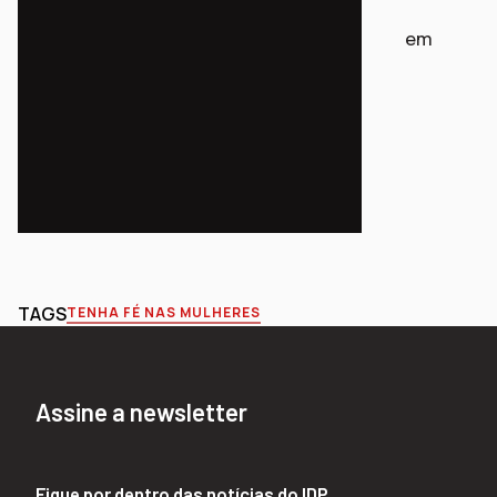
Acompanhe o projeto em
@tenhafenasmulheres.
TAGS
TENHA FÉ NAS MULHERES
Assine a newsletter
Fique por dentro das notícias do IDP