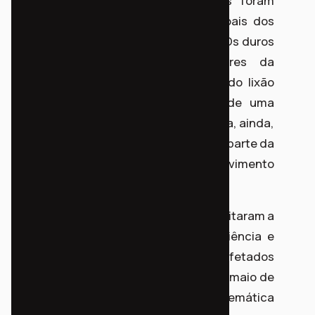
professores e advogados presentes foram
complementadas pelos relatos pessoais dos
mais afetados pelo lixão da Essencis. Os duros
relatos do despejo dos moradores da
Tiradentes II e da vivência ao lado do lixão
trouxeram humanidade ao debate de uma
alteração na legislação ambiental. Falta, ainda,
a escuta formal da sociedade civil por parte da
Secretaria de Estado do Desenvolvimento
Sustentável (SEDEST).
Os representantes da SEDEST/IAT rejeitaram a
proposta de realização de uma audiência e
consulta pública com os moradores afetados
pela alteração da resolução ainda em maio de
2024, na última reunião da Câmara Temática