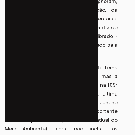
de Qualidade Ambiental (CTQA). Ignoram,
assim, os princípios da participação, da
informação e da publicidade, fundamentais à
gestão pública e principalmente à garantia do
meio ambiente ecologicamente equilibrado -
direito de todas as pessoas cristalizado pela
Constituição Federal.
A proposta de alteração da resolução foi tema
da 108ª Reunião Ordinária do CEMA, mas a
pauta foi adiada e deverá ser incluída na 109ª
Reunião Ordinária. A repercussão da última
reunião traz esperança de maior participação
social no próximo plenário, mas é importante
destacar que o CEMA (Conselho Estadual do
Meio Ambiente) ainda não incluiu as