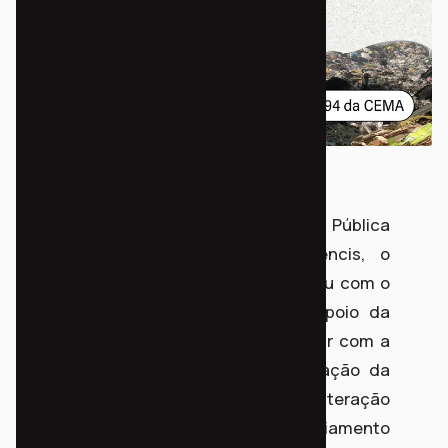
Depois do ajuizamento de Ação Civil Pública
pelo encerramento do Aterro Essencis, o
Instituto Democracia Popular se juntou com o
EKOA e o PET-Direito UFPR, com apoio da
campanha Fora Essencis, para discutir com a
sociedade civil a proposta de alteração da
Resolução CEMA 94/2014. A alteração
pretende mudar as regras de distanciamento