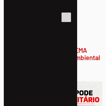
NOTÍCIAS
CIDADE
Alteração da Resolução CEMA
94/2014: Injustiça Socioambiental
22/10/2024