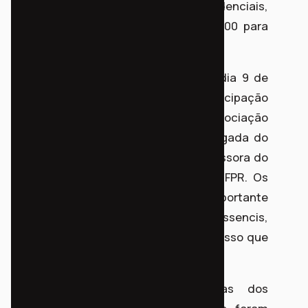
entre aterros sanitários e núcleos residenciais,
reduzindo a distância mínima de 1.500 para
apenas 500 metros.
A Roda de Conversa aconteceu no dia 9 de
outubro de 2024, e contou com a participação
de Diego Torres, presidente da Associação
Moradias Sabará; Julia Bonnet, advogada do
IDP; e Ana Flávia Locateli Godoi, professora do
curso de Engenharia Ambiental da UFPR. Os
participantes ainda ouviram uma importante
manifestação da campanha Fora Essencis,
com a leitura de uma carta compromisso que
expressa a urgência dessa discussão.
As pontuais observações técnicas dos