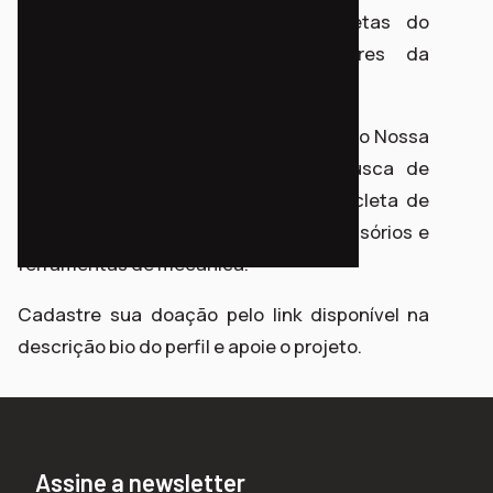
calibrador, não só para as bicicletas do
sistema, mas para as particulares da
comunidade.
A campanha de arrecadação do projeto Nossa
Bici segue vigente. Estamos em busca de
triciclos, bicicletas ou peças de bicicleta de
todos os tamanhos, assim como acessórios e
ferramentas de mecânica.
Cadastre sua doação pelo link disponível na
descrição bio do perfil e apoie o projeto.
Assine a newsletter