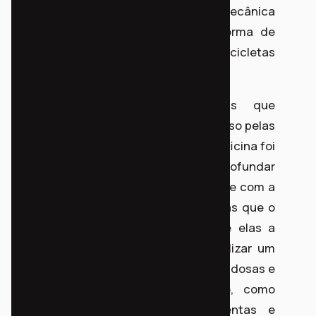
aproximação dos moradores com a mecânica
das bicicletas, e também, como forma de
mutirão para consertos básicos das bicicletas
já existentes no local.
Além das bicicletas consertadas que
imediatamente foram colocadas em uso pelas
crianças e jovens da comunidade, a oficina foi
muito importante para o projeto se aprofundar
na relação já existente da comunidade com a
bicicleta e elaborar possíveis melhorias que o
Nossa Bici possa proporcionar. Entre elas a
necessidade do Nossa Bici disponibilizar um
triciclo, para ser utilizado por pessoas idosas e
também facilitar idas ao mercado, como
também a demanda por ferramentas e